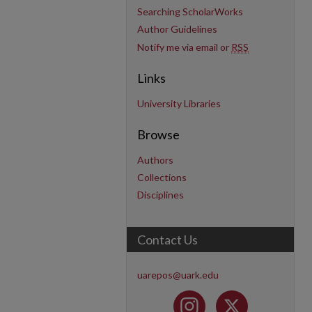
Searching ScholarWorks
Author Guidelines
Notify me via email or
RSS
Links
University Libraries
Browse
Authors
Collections
Disciplines
Contact Us
uarepos@uark.edu