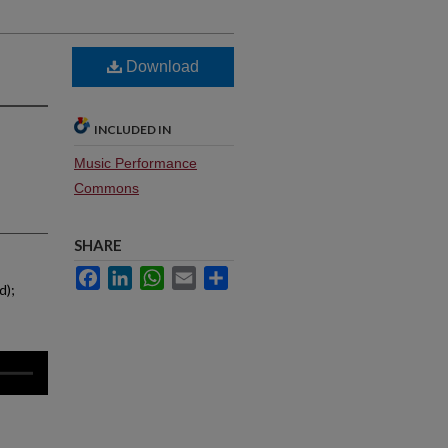
Download
INCLUDED IN
Music Performance
Commons
SHARE
Facebook
LinkedIn
WhatsApp
Email
Share
d);