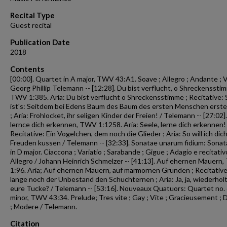
minutes,
3
Recital Type
seconds
Volume
Guest recital
90%
Publication Date
2018
Contents
[00:00]. Quartet in A major, TWV 43:A1. Soave ; Allegro ; Andante ; V
Georg Phillip Telemann -- [12:28]. Du bist verflucht, o Shreckensstim
TWV 1:385. Aria: Du bist verflucht o Shreckensstimme ; Recitative: 
ist's: Seitdem bei Edens Baum des Baum des ersten Menschen erst
; Aria: Frohlocket, ihr seligen Kinder der Freien! / Telemann -- [27:02].
lernce dich erkennen, TWV 1:1258. Aria: Seele, lerne dich erkennen! 
Recitative: Ein Vogelchen, dem noch die Glieder ; Aria: So will ich dic
Freuden kussen / Telemann -- [32:33]. Sonatae unarum fidium: Sonata
in D major. Ciaccona ; Variatio ; Sarabande ; Gigue ; Adagio e recitativ
Allegro / Johann Heinrich Schmelzer -- [41:13]. Auf ehernen Mauern
1:96. Aria; Auf ehernen Mauern, auf marmornen Grunden ; Recitative
lange noch der Unbestand den Schuchternen ; Aria: Ja, ja, wiederholt
eure Tucke? / Telemann -- [53:16]. Nouveaux Quatuors: Quartet no. 
minor, TWV 43:34. Prelude; Tres vite ; Gay ; Vite ; Gracieusement ; D
; Modere / Telemann.
Citation